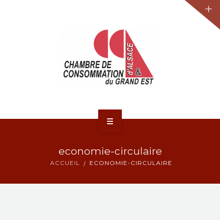
JURIDIQUE
LA CCA-GE
NOS ACTIONS
CONTACT
ACCUEIL
economie-circulaire
ACTUALITÉS
ACCUEIL
ECONOMIE-CIRCULAIRE
JURIDIQUE
LA CCA-GE