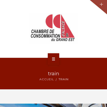
JURIDIQUE
LA CCA-GE
NOS ACTIONS
CONTACT
ACCUEIL
train
ACTUALITÉS
ACCUEIL
TRAIN
JURIDIQUE
LA CCA-GE