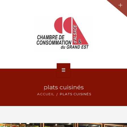
JURIDIQUE
LA CCA-GE
NOS ACTIONS
CONTACT
ACCUEIL
plats cuisinés
ACTUALITÉS
ACCUEIL
PLATS CUISINÉS
JURIDIQUE
LA CCA-GE