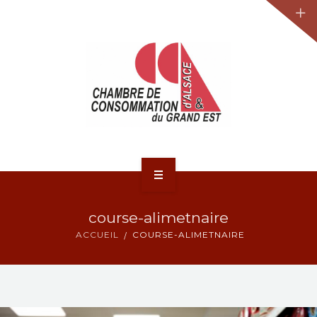
JURIDIQUE
LA CCA-GE
NOS ACTIONS
CONTACT
ACCUEIL
course-alimetnaire
ACTUALITÉS
ACCUEIL
COURSE-ALIMETNAIRE
JURIDIQUE
LA CCA-GE