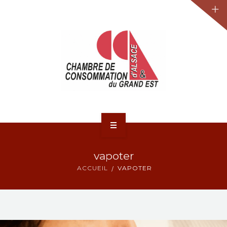
JURIDIQUE
LA CCA-GE
NOS ACTIONS
CONTACT
ACCUEIL
vapoter
ACTUALITÉS
ACCUEIL
VAPOTER
JURIDIQUE
LA CCA-GE