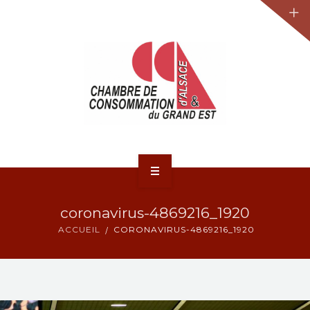
JURIDIQUE
LA CCA-GE
NOS ACTIONS
CONTACT
ACCUEIL
coronavirus-4869216_1920
ACTUALITÉS
ACCUEIL
CORONAVIRUS-4869216_1920
JURIDIQUE
LA CCA-GE