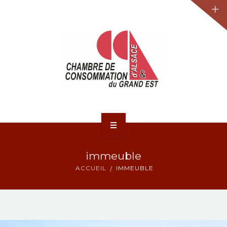
JURIDIQUE
LA CCA-GE
NOS ACTIONS
CONTACT
ACCUEIL
immeuble
ACTUALITÉS
ACCUEIL
IMMEUBLE
JURIDIQUE
LA CCA-GE