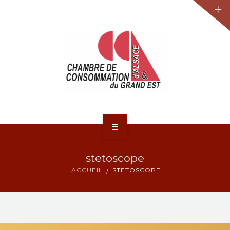
JURIDIQUE
LA CCA-GE
NOS ACTIONS
CONTACT
ACCUEIL
stetoscope
ACTUALITÉS
ACCUEIL
STETOSCOPE
JURIDIQUE
LA CCA-GE