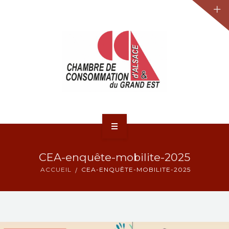
JURIDIQUE
LA CCA-GE
NOS ACTIONS
CONTACT
ACCUEIL
CEA-enquête-mobilite-2025
ACTUALITÉS
ACCUEIL
CEA-ENQUÊTE-MOBILITE-2025
JURIDIQUE
LA CCA-GE