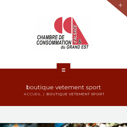
JURIDIQUE
LA CCA-GE
NOS ACTIONS
CONTACT
ACCUEIL
boutique vetement sport
ACTUALITÉS
ACCUEIL
BOUTIQUE VETEMENT SPORT
JURIDIQUE
LA CCA-GE