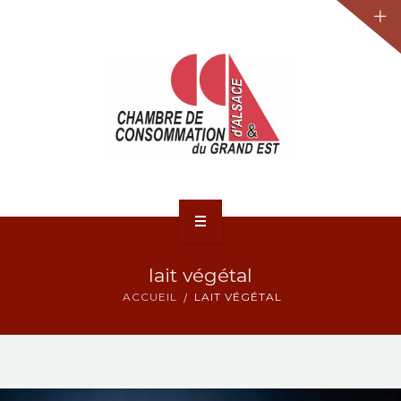
JURIDIQUE
LA CCA-GE
NOS ACTIONS
CONTACT
ACCUEIL
lait végétal
ACTUALITÉS
ACCUEIL
LAIT VÉGÉTAL
JURIDIQUE
LA CCA-GE