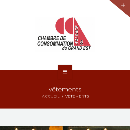
JURIDIQUE
LA CCA-GE
NOS ACTIONS
CONTACT
ACCUEIL
vêtements
ACTUALITÉS
ACCUEIL
VÊTEMENTS
JURIDIQUE
LA CCA-GE