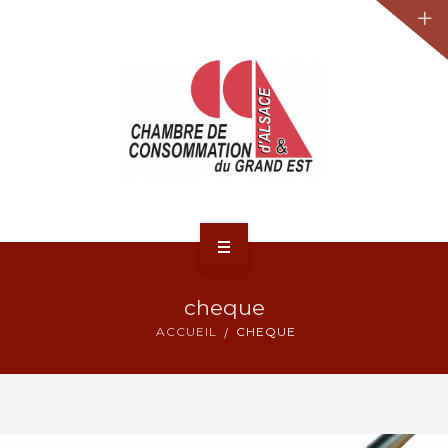
JURIDIQUE
LA CCA-GE
NOS ACTIONS
CONTACT
ACCUEIL
cheque
ACTUALITÉS
ACCUEIL
CHEQUE
JURIDIQUE
LA CCA-GE