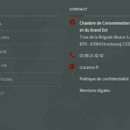
CONTACT
Chambre de Consommation 
L
et du Grand Est
7 rue de la Brigade Alsace-L
ITÉS
BP6 - 67064 Strasbourg CE
QUE
03 88 15 42 42
-GE
cca.asso.fr
Politique de confidentialité
TIONS
Mentions légales
CT