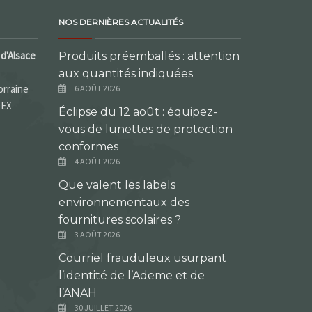
NOS DERNIÈRES ACTUALITÉS
d'Alsace
Produits préemballés : attention
aux quantités indiquées
orraine
6 AOÛT 2026
DEX
Éclipse du 12 août : équipez-
vous de lunettes de protection
conformes
4 AOÛT 2026
Que valent les labels
environnementaux des
fournitures scolaires ?
3 AOÛT 2026
Courriel frauduleux usurpant
l’identité de l’Ademe et de
l’ANAH
30 JUILLET 2026