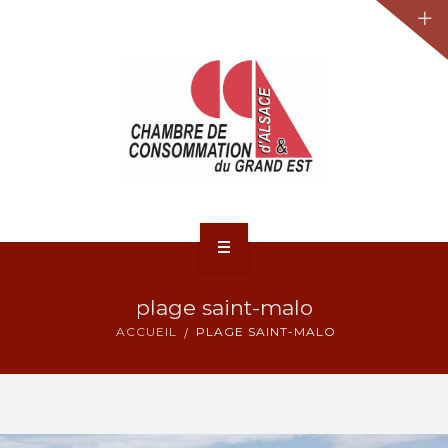
JURIDIQUE
LA CCA-GE
NOS ACTIONS
CONTACT
ACCUEIL
plage saint-malo
ACTUALITÉS
ACCUEIL
PLAGE SAINT-MALO
JURIDIQUE
LA CCA-GE