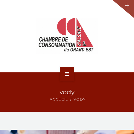
JURIDIQUE
LA CCA-GE
NOS ACTIONS
CONTACT
ACCUEIL
vody
ACTUALITÉS
ACCUEIL
VODY
JURIDIQUE
LA CCA-GE