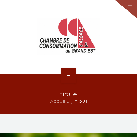
JURIDIQUE
LA CCA-GE
NOS ACTIONS
CONTACT
ACCUEIL
tique
ACTUALITÉS
ACCUEIL
TIQUE
JURIDIQUE
LA CCA-GE