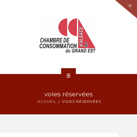
JURIDIQUE
LA CCA-GE
NOS ACTIONS
CONTACT
ACCUEIL
voies réservées
ACTUALITÉS
ACCUEIL
VOIES RÉSERVÉES
JURIDIQUE
LA CCA-GE