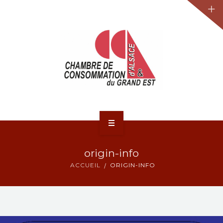
JURIDIQUE
LA CCA-GE
NOS ACTIONS
CONTACT
ACCUEIL
origin-info
ACTUALITÉS
ACCUEIL
ORIGIN-INFO
JURIDIQUE
LA CCA-GE