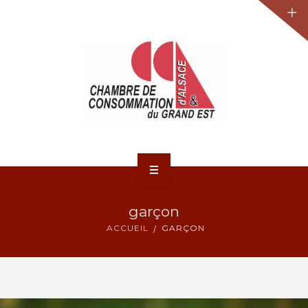
JURIDIQUE
LA CCA-GE
NOS ACTIONS
CONTACT
ACCUEIL
garçon
ACTUALITÉS
ACCUEIL
GARÇON
JURIDIQUE
LA CCA-GE