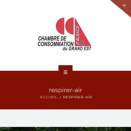
JURIDIQUE
LA CCA-GE
NOS ACTIONS
CONTACT
ACCUEIL
respirer-air
ACTUALITÉS
ACCUEIL
RESPIRER-AIR
JURIDIQUE
LA CCA-GE