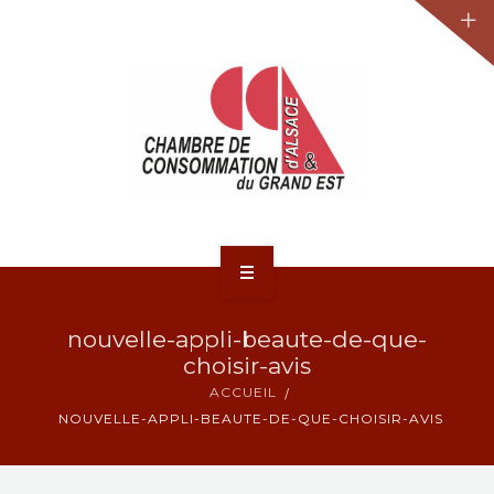
JURIDIQUE
LA CCA-GE
NOS ACTIONS
CONTACT
ACCUEIL
nouvelle-appli-beaute-de-que-
ACTUALITÉS
choisir-avis
ACCUEIL
JURIDIQUE
NOUVELLE-APPLI-BEAUTE-DE-QUE-CHOISIR-AVIS
LA CCA-GE