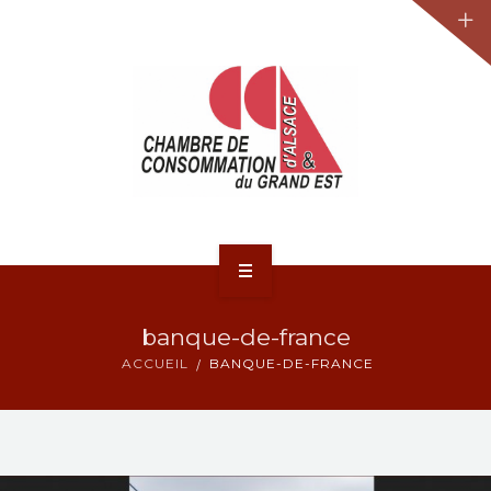
JURIDIQUE
LA CCA-GE
NOS ACTIONS
CONTACT
ACCUEIL
banque-de-france
ACTUALITÉS
ACCUEIL
BANQUE-DE-FRANCE
JURIDIQUE
LA CCA-GE