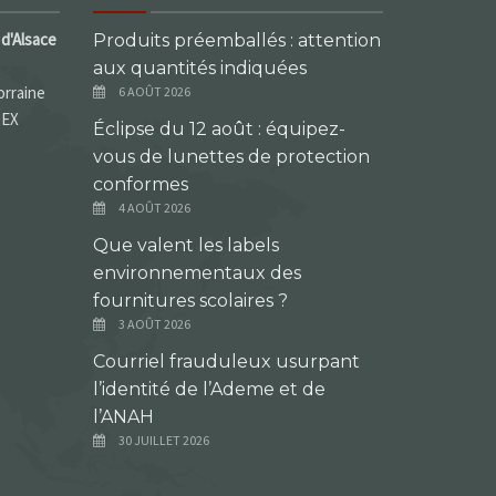
d'Alsace
Produits préemballés : attention
aux quantités indiquées
orraine
6 AOÛT 2026
DEX
Éclipse du 12 août : équipez-
vous de lunettes de protection
conformes
4 AOÛT 2026
Que valent les labels
environnementaux des
fournitures scolaires ?
3 AOÛT 2026
Courriel frauduleux usurpant
l’identité de l’Ademe et de
l’ANAH
30 JUILLET 2026