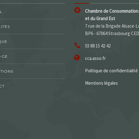
Chambre de Consommation 
L
et du Grand Est
7 rue de la Brigade Alsace-L
ITÉS
BP6 - 67064 Strasbourg CE
QUE
03 88 15 42 42
-GE
cca.asso.fr
Politique de confidentialité
TIONS
Mentions légales
CT