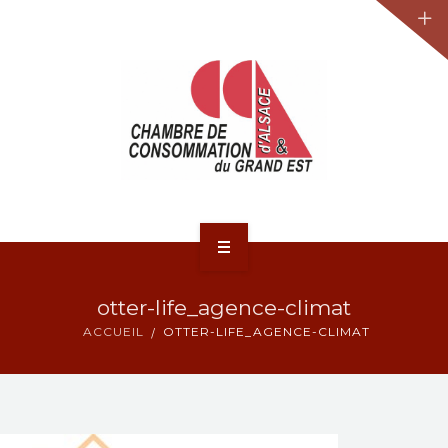
JURIDIQUE
LA CCA-GE
NOS ACTIONS
CONTACT
ACCUEIL
otter-life_agence-climat
ACTUALITÉS
ACCUEIL
OTTER-LIFE_AGENCE-CLIMAT
JURIDIQUE
LA CCA-GE