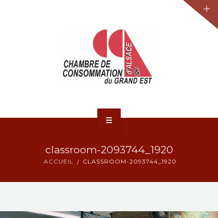
JURIDIQUE
LA CCA-GE
NOS ACTIONS
CONTACT
ACCUEIL
classroom-2093744_1920
ACTUALITÉS
ACCUEIL
CLASSROOM-2093744_1920
JURIDIQUE
LA CCA-GE