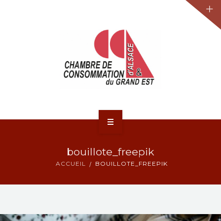
JURIDIQUE
LA CCA-GE
NOS ACTIONS
CONTACT
ACCUEIL
bouillote_freepik
ACTUALITÉS
ACCUEIL
BOUILLOTE_FREEPIK
JURIDIQUE
LA CCA-GE