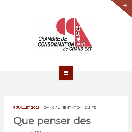
JURIDIQUE
LA CCA-GE
NOS ACTIONS
CONTACT
ACCUEIL
ACTUALITÉS
JURIDIQUE
9 JUILLET 2025
DANS
ALIMENTATION
,
SANTÉ
Que penser des
LA CCA-GE