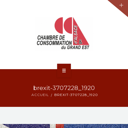
JURIDIQUE
LA CCA-GE
NOS ACTIONS
CONTACT
ACCUEIL
brexit-3707228_1920
ACTUALITÉS
ACCUEIL
BREXIT-3707228_1920
JURIDIQUE
LA CCA-GE