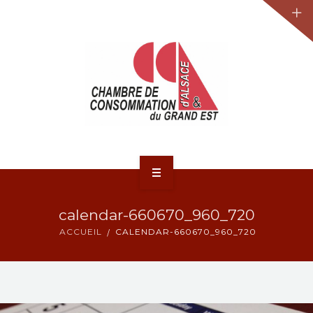
JURIDIQUE
LA CCA-GE
NOS ACTIONS
CONTACT
ACCUEIL
calendar-660670_960_720
ACTUALITÉS
ACCUEIL
CALENDAR-660670_960_720
JURIDIQUE
LA CCA-GE