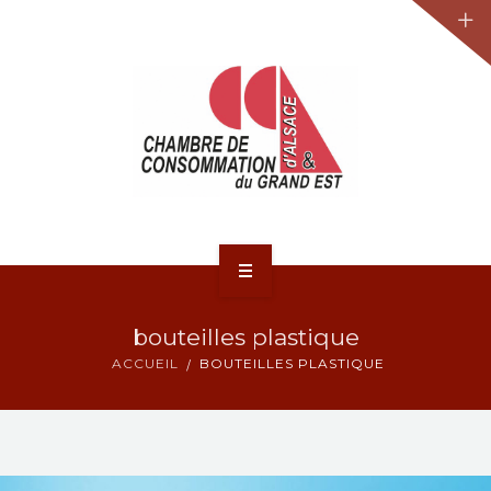
JURIDIQUE
LA CCA-GE
NOS ACTIONS
CONTACT
ACCUEIL
bouteilles plastique
ACTUALITÉS
ACCUEIL
BOUTEILLES PLASTIQUE
JURIDIQUE
LA CCA-GE