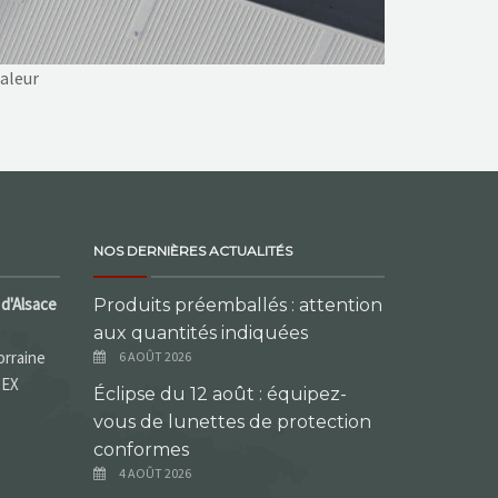
haleur
NOS DERNIÈRES ACTUALITÉS
d'Alsace
Produits préemballés : attention
aux quantités indiquées
orraine
6 AOÛT 2026
DEX
Éclipse du 12 août : équipez-
vous de lunettes de protection
conformes
4 AOÛT 2026