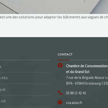
s, est une des solutions pour adapter les bâtiments aux vagues de c
CONTACT
Chambre de Consommation 
L
et du Grand Est
7 rue de la Brigade Alsace-L
ITÉS
BP6 - 67064 Strasbourg CE
QUE
03 88 15 42 42
-GE
cca.asso.fr