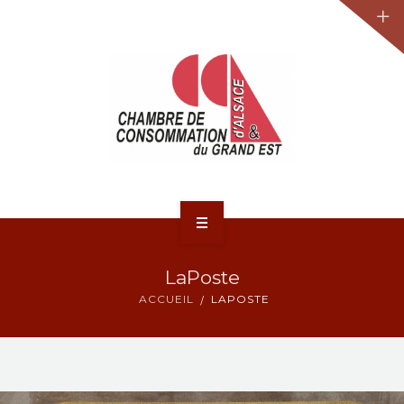
JURIDIQUE
LA CCA-GE
NOS ACTIONS
CONTACT
ACCUEIL
LaPoste
ACTUALITÉS
ACCUEIL
LAPOSTE
JURIDIQUE
LA CCA-GE