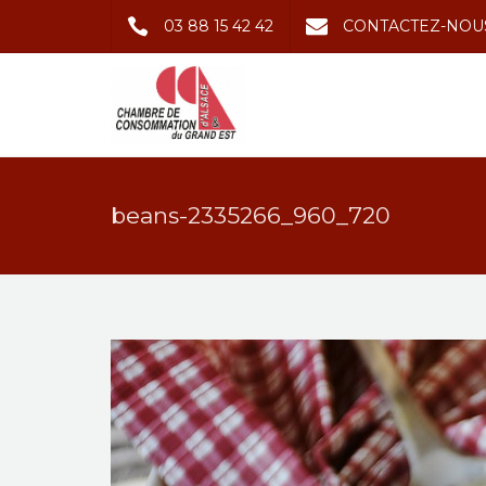
03 88 15 42 42
CONTACTEZ-NOU
beans-2335266_960_720