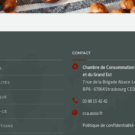
CONTACT
Chambre de Consommation 
L
et du Grand Est
7 rue de la Brigade Alsace-L
ITÉS
BP6 - 67064 Strasbourg CE
QUE
03 88 15 42 42
-GE
cca.asso.fr
Politique de confidentialité
TIONS