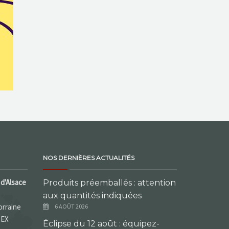
NOS DERNIÈRES ACTUALITÉS
d'Alsace
Produits préemballés : attention
aux quantités indiquées
orraine
6 AOÛT 2026
DEX
Éclipse du 12 août : équipez-