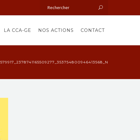
LA CCA-GE
NOS ACTIONS
CONTACT
7579917_2378741165509277_353754800946413568_N