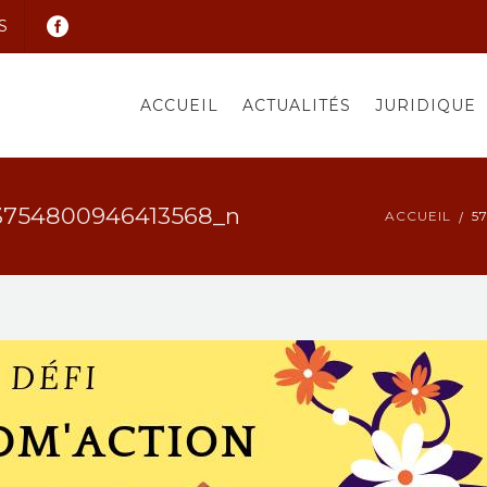
S
ACCUEIL
ACTUALITÉS
JURIDIQUE
3754800946413568_n
ACCUEIL
5