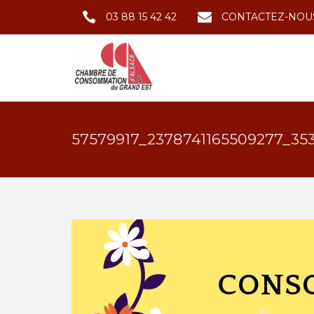
03 88 15 42 42
CONTACTEZ-NOU
57579917_2378741165509277_35