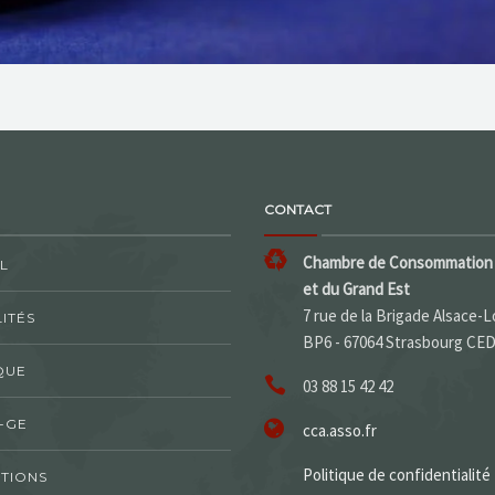
CONTACT
Chambre de Consommation 
L
et du Grand Est
7 rue de la Brigade Alsace-L
ITÉS
BP6 - 67064 Strasbourg CE
QUE
03 88 15 42 42
-GE
cca.asso.fr
Politique de confidentialité
TIONS