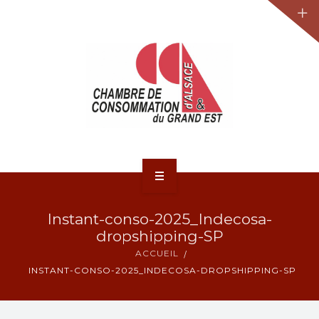
JURIDIQUE
LA CCA-GE
NOS ACTIONS
CONTACT
ACCUEIL
Instant-conso-2025_Indecosa-
ACTUALITÉS
dropshipping-SP
ACCUEIL
JURIDIQUE
INSTANT-CONSO-2025_INDECOSA-DROPSHIPPING-SP
LA CCA-GE