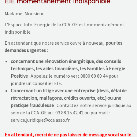
EIE momentanément indisponible
NOS ACTIONS
Madame, Monsieur,
CONTACT
L’Espace Info-Energie de la CCA-GE est momentanément
indisponible.
En attendant que notre service ouvre à nouveau,
pour les
demandes urgentes :
concernant une rénovation énergétique
,
des conseils
techniques, les aides financières, les Familles à Energie
Positive
: Appelez le numéro vert 0800 60 60 44 pour
joindre un conseiller EIE.
Concernant un litige avec une entreprise (devis, délai de
rétractation, malfaçons, crédits ouverts, etc.) ou une
pratique frauduleuse
: Contactez notre service juridique au
sein de la CCA-GE au : 03.88.15.42.42 ou par mail :
service.juridique@cca.asso.fr
En attendant, merci de ne pas laisser de message vocal sur le