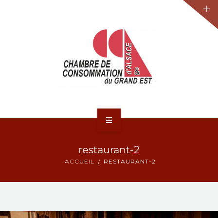
JURIDIQUE
LA CCA-GE
NOS ACTIONS
CONTACT
ACCUEIL
restaurant-2
ACTUALITÉS
ACCUEIL
RESTAURANT-2
JURIDIQUE
LA CCA-GE