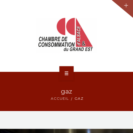
JURIDIQUE
LA CCA-GE
NOS ACTIONS
CONTACT
ACCUEIL
gaz
ACTUALITÉS
ACCUEIL
GAZ
JURIDIQUE
LA CCA-GE