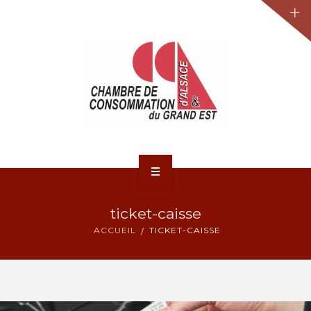
JURIDIQUE
LA CCA-GE
NOS ACTIONS
CONTACT
ACCUEIL
ticket-caisse
ACTUALITÉS
ACCUEIL
TICKET-CAISSE
JURIDIQUE
LA CCA-GE