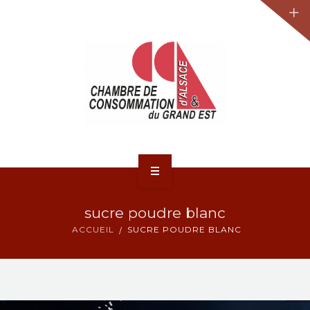
JURIDIQUE
LA CCA-GE
NOS ACTIONS
CONTACT
ACCUEIL
sucre poudre blanc
ACTUALITÉS
ACCUEIL
SUCRE POUDRE BLANC
JURIDIQUE
LA CCA-GE