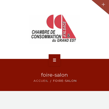
JURIDIQUE
LA CCA-GE
NOS ACTIONS
CONTACT
ACCUEIL
foire-salon
ACTUALITÉS
ACCUEIL
FOIRE-SALON
JURIDIQUE
LA CCA-GE