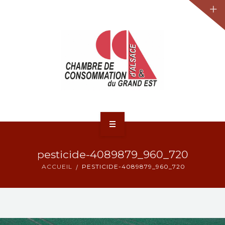
JURIDIQUE
LA CCA-GE
NOS ACTIONS
CONTACT
ACCUEIL
pesticide-4089879_960_720
ACTUALITÉS
ACCUEIL
PESTICIDE-4089879_960_720
JURIDIQUE
LA CCA-GE