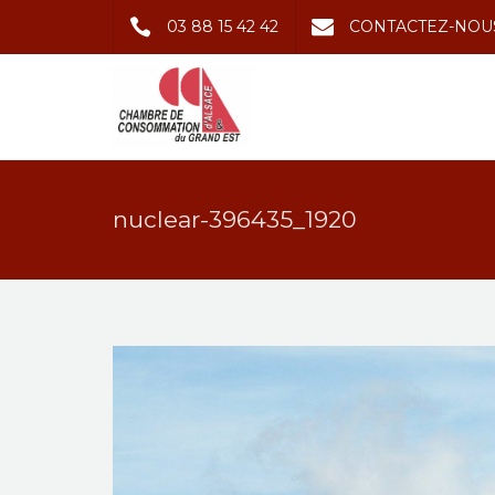
03 88 15 42 42
CONTACTEZ-NOU
nuclear-396435_1920