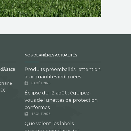
NOS DERNIÈRES ACTUALITÉS
d'Alsace
Produits préemballés : attention
aux quantités indiquées
orraine
6 AOÛT 2026
DEX
Éclipse du 12 août : équipez-
vous de lunettes de protection
conformes
4 AOÛT 2026
Que valent les labels
environnementaux des