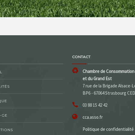
CONTACT
Chambre de Consommation 
L
et du Grand Est
7 rue de la Brigade Alsace-L
ITÉS
BP6 - 67064 Strasbourg CE
QUE
03 88 15 42 42
-GE
cca.asso.fr
Politique de confidentialité
TIONS