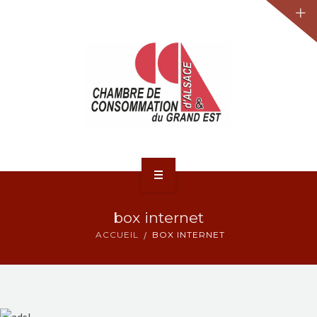
JURIDIQUE
LA CCA-GE
NOS ACTIONS
CONTACT
ACCUEIL
box internet
ACTUALITÉS
ACCUEIL
BOX INTERNET
JURIDIQUE
LA CCA-GE