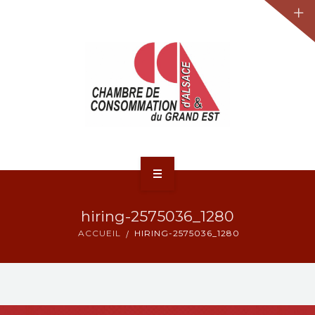
JURIDIQUE
LA CCA-GE
NOS ACTIONS
CONTACT
ACCUEIL
hiring-2575036_1280
ACTUALITÉS
ACCUEIL
HIRING-2575036_1280
JURIDIQUE
LA CCA-GE