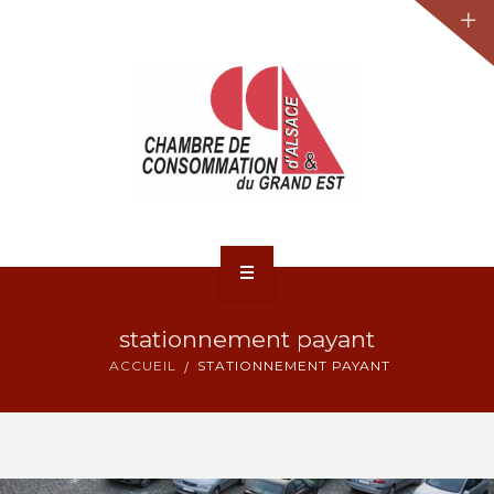
JURIDIQUE
LA CCA-GE
NOS ACTIONS
CONTACT
ACCUEIL
stationnement payant
ACTUALITÉS
ACCUEIL
STATIONNEMENT PAYANT
JURIDIQUE
LA CCA-GE