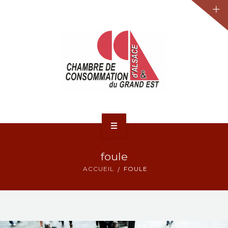
JURIDIQUE
LA CCA-GE
NOS ACTIONS
CONTACT
ACCUEIL
foule
ACTUALITÉS
ACCUEIL
FOULE
JURIDIQUE
LA CCA-GE