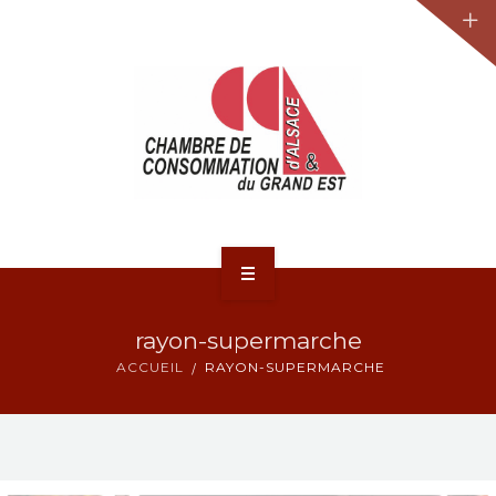
JURIDIQUE
LA CCA-GE
NOS ACTIONS
CONTACT
ACCUEIL
rayon-supermarche
ACTUALITÉS
ACCUEIL
RAYON-SUPERMARCHE
JURIDIQUE
LA CCA-GE